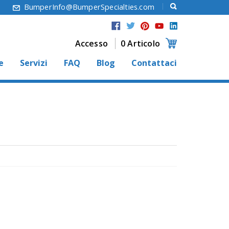
6
BumperInfo@BumperSpecialties.com
Accesso
0 Articolo
e
Servizi
FAQ
Blog
Contattaci