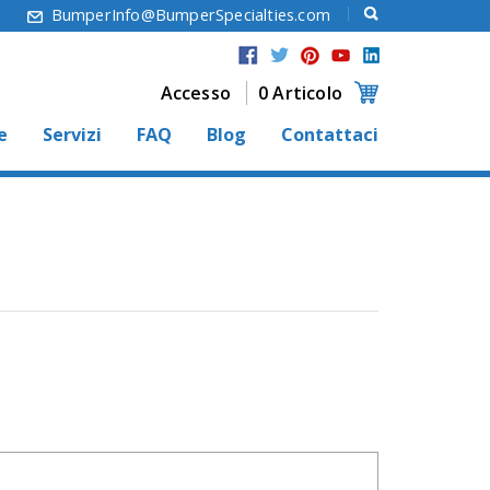
6
BumperInfo@BumperSpecialties.com
Accesso
0 Articolo
e
Servizi
FAQ
Blog
Contattaci