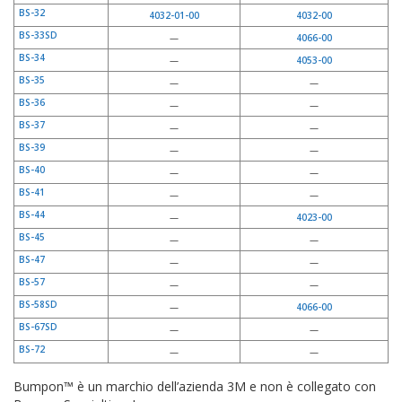
BS-32
4032-01-00
4032-00
BS-33SD
—
4066-00
BS-34
—
4053-00
BS-35
—
—
BS-36
—
—
BS-37
—
—
BS-39
—
—
BS-40
—
—
BS-41
—
—
BS-44
—
4023-00
BS-45
—
—
BS-47
—
—
BS-57
—
—
BS-58SD
—
4066-00
BS-67SD
—
—
BS-72
—
—
Bumpon™ è un marchio dell’azienda 3M e non è collegato con