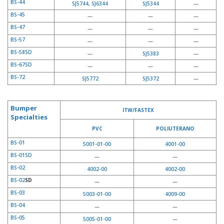
BS-44
SJ5744
,
SJ6344
SJ5344
—
BS-45
—
—
—
BS-47
—
—
—
BS-57
—
—
—
BS-58SD
—
SJ5383
—
BS-67SD
—
—
—
BS-72
SJ5772
SJ5372
—
Bumper
ITW/FASTEX
Specialties
PVC
POLIUTERANO
BS-01
5001-01-00
4001-00
BS-01SD
—
—
BS-02
4002-00
4002-00
BS-02
SD
—
—
BS-03
5003-01-00
4009-00
BS-04
—
—
BS-05
5005-01-00
—