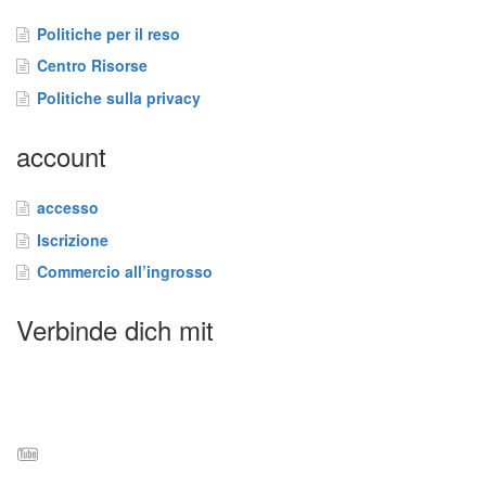
r
v
Politiche per il reso
i
Centro Risorse
z
i
Politiche sulla privacy
F
account
A
Q
accesso
B
Iscrizione
l
o
Commercio all’ingrosso
g
Verbinde dich mit
C
o
n
t
a
t
t