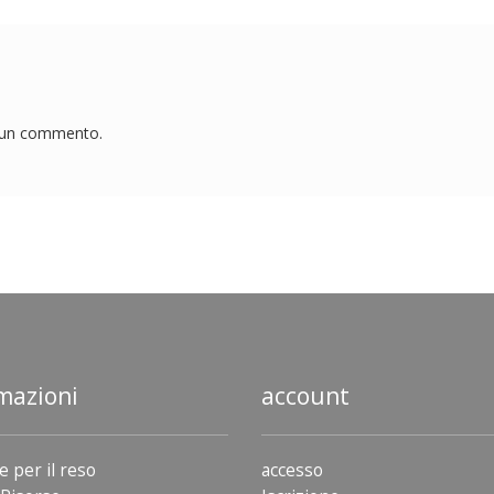
e un commento.
mazioni
account
e per il reso
accesso