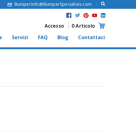
6
BumperInfo@BumperSpecialties.com
Accesso
0 Articolo
e
Servizi
FAQ
Blog
Contattaci