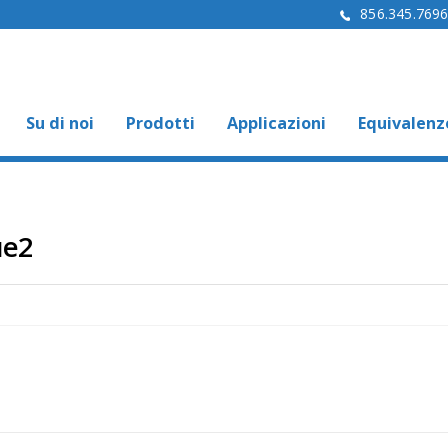
856.345.769
Su di noi
Prodotti
Applicazioni
Equivalenz
ue2