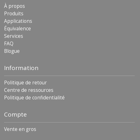
s
À propos
Produits
F
Applications
A
Q
Équivalence
Services
B
FAQ
l
Blogue
o
g
u
Information
e
C
Politique de retour
o
Centre de ressources
m
Politique de confidentialité
m
u
n
Compte
i
q
u
Vente en gros
e
z