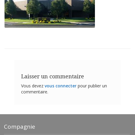
t
i
o
n
s
É
q
u
i
v
a
l
e
Laisser un commentaire
n
c
Vous devez
vous connecter
pour publier un
e
commentaire.
S
e
r
v
i
Compagnie
c
e