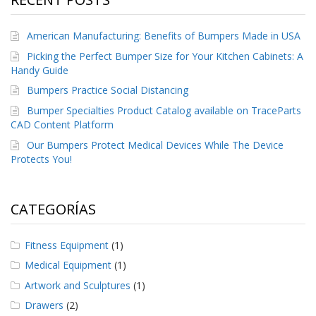
S
e
American Manufacturing: Benefits of Bumpers Made in USA
r
v
Picking the Perfect Bumper Size for Your Kitchen Cabinets: A
i
Handy Guide
c
i
Bumpers Practice Social Distancing
o
Bumper Specialties Product Catalog available on TraceParts
s
CAD Content Platform
P
Our Bumpers Protect Medical Devices While The Device
r
Protects You!
e
g
u
n
CATEGORÍAS
t
a
s
Fitness Equipment
(1)
F
Medical Equipment
(1)
r
e
Artwork and Sculptures
(1)
c
Drawers
(2)
u