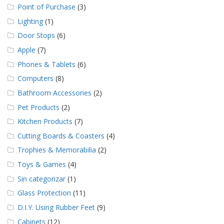
e
Point of Purchase
(3)
n
t
Lighting
(1)
e
Door Stops
(6)
s
Apple
(7)
B
Phones & Tablets
(6)
l
o
Computers
(8)
g
Bathroom Accessories
(2)
C
Pet Products
(2)
o
Kitchen Products
(7)
n
t
Cutting Boards & Coasters
(4)
á
c
Trophies & Memorabilia
(2)
t
Toys & Games
(4)
e
n
Sin categorizar
(1)
o
Glass Protection
(11)
s
D.I.Y. Using Rubber Feet
(9)
Cabinets
(12)