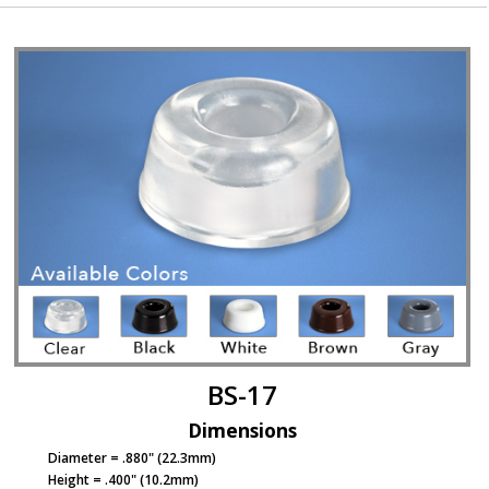
a
v
e
c
n
o
u
s
BS-17
Dimensions
Diameter = .880" (22.3mm)
Height = .400" (10.2mm)