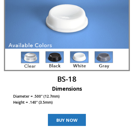
s
F
A
Q
B
l
o
g
u
e
BS-18
C
o
Dimensions
m
m
Diameter = .500" (12.7mm)
u
Height = .140" (3.5mm)
n
i
q
BUY NOW
u
e
z