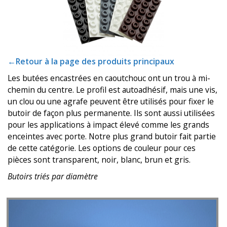
t
i
o
n
s
É
←Retour à la page des produits principaux
q
Les butées encastrées en caoutchouc ont un trou à mi-
u
i
chemin du centre. Le profil est autoadhésif, mais une vis,
v
un clou ou une agrafe peuvent être utilisés pour fixer le
a
butoir de façon plus permanente. Ils sont aussi utilisées
l
pour les applications à impact élevé comme les grands
e
n
enceintes avec porte. Notre plus grand butoir fait partie
c
de cette catégorie. Les options de couleur pour ces
e
pièces sont transparent, noir, blanc, brun et gris.
S
Butoirs triés par diamètre
e
r
v
i
c
e