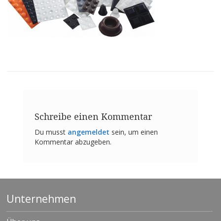
n
g
e
n
V
e
r
g
l
e
i
c
Schreibe einen Kommentar
h
s
Du musst
angemeldet
sein, um einen
ü
Kommentar abzugeben.
b
e
r
s
i
c
Unternehmen
h
t