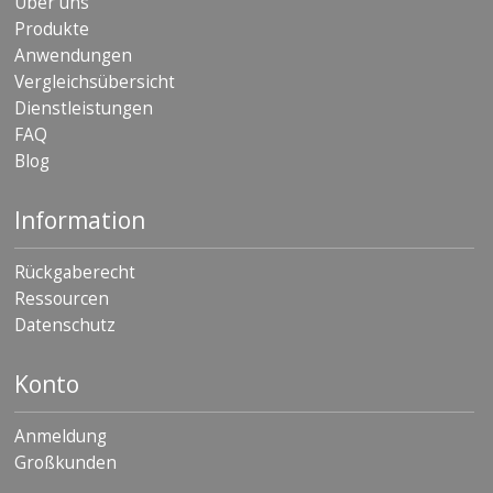
Über uns
D
Produkte
i
Anwendungen
e
n
Vergleichsübersicht
s
Dienstleistungen
t
FAQ
l
e
Blog
i
s
t
Information
u
n
Rückgaberecht
g
e
Ressourcen
n
Datenschutz
F
A
Konto
Q
Anmeldung
B
l
Großkunden
o