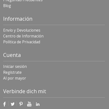
S
Blog
e
r
v
Información
i
c
Envío y Devoluciones
i
o
Centro de Información
s
Política de Privacidad
P
r
Cuenta
e
g
u
Iniciar sesión
n
Regístrate
t
Al por mayor
a
s
F
Verbinde dich mit
r
e
c
u