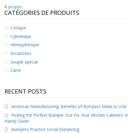
t
Navigation
À propos
i
CATÉGORIES DE PRODUITS
o
de
n
s
l’article
Conique
É
Cylindrique
q
Hémisphérique
u
i
Encastrées
v
Souple spécial
a
l
Carré
e
n
c
e
RECENT POSTS
S
e
American Manufacturing: Benefits of Bumpers Made in USA
r
Picking the Perfect Bumper Size for Your Kitchen Cabinets: A
v
Handy Guide
i
c
Bumpers Practice Social Distancing
e