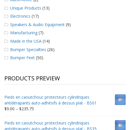
Unique Products
(13)
Electronics
(17)
Speakers & Audio Equipment
(9)
Manufacturing
(7)
Made in the USA
(14)
Bumper Specialties
(26)
Bumper Feet
(50)
PRODUCTS PREVIEW
Pieds en caoutchouc protecteurs cylindriques
antidérapants auto-adhésifs à dessus plat - BS01
Price
$
9.00
–
$
235.75
range:
$9.00
Pieds en caoutchouc protecteurs cylindriques
through
antidérapants auto-adhésifs à dessus plat - BS35