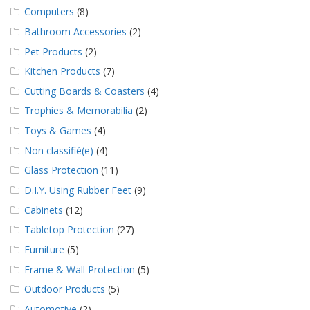
a
Computers
(8)
v
e
Bathroom Accessories
(2)
c
Pet Products
(2)
n
o
Kitchen Products
(7)
u
Cutting Boards & Coasters
(4)
s
Trophies & Memorabilia
(2)
Toys & Games
(4)
Non classifié(e)
(4)
Glass Protection
(11)
D.I.Y. Using Rubber Feet
(9)
Cabinets
(12)
Tabletop Protection
(27)
Furniture
(5)
Frame & Wall Protection
(5)
Outdoor Products
(5)
Automotive
(2)