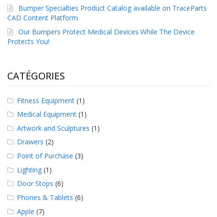
s
Bumper Specialties Product Catalog available on TraceParts
CAD Content Platform
F
Our Bumpers Protect Medical Devices While The Device
A
Protects You!
Q
B
l
CATÉGORIES
o
g
u
Fitness Equipment
(1)
e
Medical Equipment
(1)
C
Artwork and Sculptures
(1)
o
Drawers
(2)
m
m
Point of Purchase
(3)
u
n
Lighting
(1)
i
Door Stops
(6)
q
u
Phones & Tablets
(6)
e
Apple
(7)
z