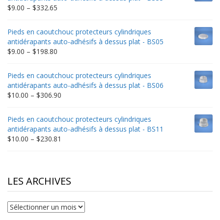
$235.75
Price
$
9.00
–
$
332.65
range:
$9.00
Pieds en caoutchouc protecteurs cylindriques
through
antidérapants auto-adhésifs à dessus plat - BS05
$332.65
Price
$
9.00
–
$
198.80
range:
$9.00
Pieds en caoutchouc protecteurs cylindriques
through
antidérapants auto-adhésifs à dessus plat - BS06
$198.80
Price
$
10.00
–
$
306.90
range:
$10.00
Pieds en caoutchouc protecteurs cylindriques
through
antidérapants auto-adhésifs à dessus plat - BS11
$306.90
Price
$
10.00
–
$
230.81
range:
$10.00
through
$230.81
LES ARCHIVES
Les
archives