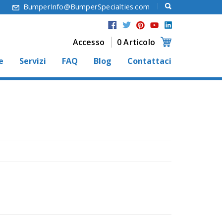
6
BumperInfo@BumperSpecialties.com
Accesso
0 Articolo
e
Servizi
FAQ
Blog
Contattaci