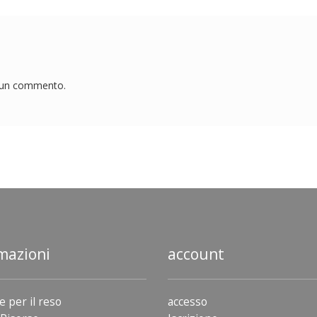
e un commento.
mazioni
account
e per il reso
accesso