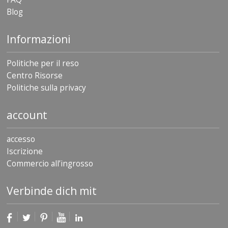
Blog
F
A
Q
Informazioni
B
Politiche per il reso
l
o
Centro Risorse
g
Politiche sulla privacy
C
account
o
n
t
accesso
a
t
Iscrizione
t
Commercio all’ingrosso
a
c
i
Verbinde dich mit