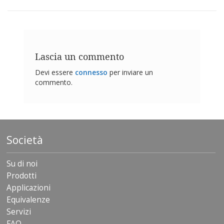
z
i
o
n
i
Lascia un commento
E
q
Devi essere
connesso
per inviare un
u
commento.
i
v
a
l
e
n
Società
z
e
Su di noi
S
Prodotti
e
r
Applicazioni
v
Equivalenze
i
Servizi
z
i
FAQ