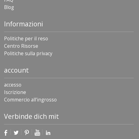
Blog
F
A
Q
Informazioni
B
Politiche per il reso
l
o
Centro Risorse
g
Politiche sulla privacy
C
account
o
n
t
accesso
a
t
Iscrizione
t
Commercio all’ingrosso
a
c
i
Verbinde dich mit