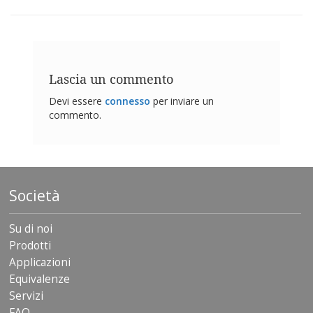
z
i
o
n
i
Lascia un commento
E
q
Devi essere
connesso
per inviare un
u
commento.
i
v
a
l
e
n
Società
z
e
Su di noi
S
Prodotti
e
r
Applicazioni
v
Equivalenze
i
Servizi
z
i
FAQ