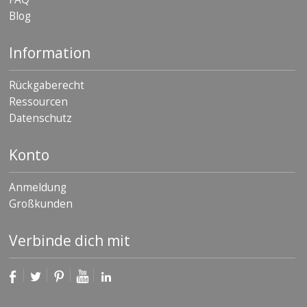
D
Blog
i
e
n
Information
s
t
l
Rückgaberecht
e
Ressourcen
i
Datenschutz
s
t
u
Konto
n
g
e
Anmeldung
n
Großkunden
F
A
Verbinde dich mit
Q
B
l
o