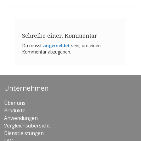
n
g
e
n
V
Schreibe einen Kommentar
e
r
Du musst
angemeldet
sein, um einen
g
Kommentar abzugeben.
l
e
i
c
h
s
Unternehmen
ü
b
e
Über uns
r
Produkte
s
i
Anwendungen
c
Vergleichsübersicht
h
Dienstleistungen
t
FAQ