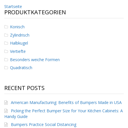
n
Beitrags-
Startseite
g
PRODUKTKATEGORIEN
e
Navigation
n
Konisch
V
e
Zylindrisch
r
Halbkugel
g
l
Vertiefte
e
Besonders weiche Formen
i
c
Quadratisch
h
s
ü
b
RECENT POSTS
e
r
s
American Manufacturing: Benefits of Bumpers Made in USA
i
Picking the Perfect Bumper Size for Your Kitchen Cabinets: A
c
h
Handy Guide
t
Bumpers Practice Social Distancing