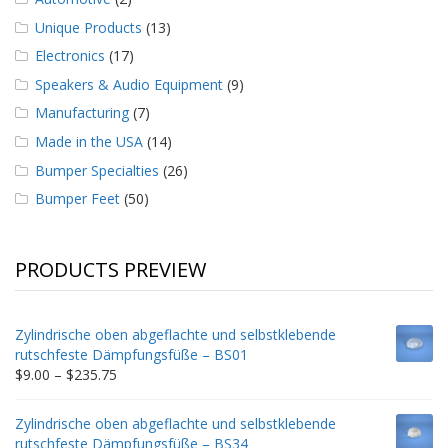
Unique Products
(13)
Electronics
(17)
Speakers & Audio Equipment
(9)
Manufacturing
(7)
Made in the USA
(14)
Bumper Specialties
(26)
Bumper Feet
(50)
PRODUCTS PREVIEW
Zylindrische oben abgeflachte und selbstklebende
rutschfeste Dämpfungsfüße – BS01
Price
$
9.00
–
$
235.75
range:
$9.00
Zylindrische oben abgeflachte und selbstklebende
through
rutschfeste Dämpfungsfüße – BS34