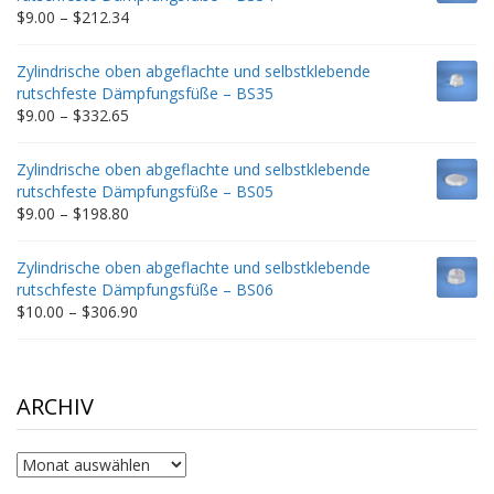
$235.75
Price
$
9.00
–
$
212.34
range:
$9.00
Zylindrische oben abgeflachte und selbstklebende
through
rutschfeste Dämpfungsfüße – BS35
$212.34
Price
$
9.00
–
$
332.65
range:
$9.00
Zylindrische oben abgeflachte und selbstklebende
through
rutschfeste Dämpfungsfüße – BS05
$332.65
Price
$
9.00
–
$
198.80
range:
$9.00
Zylindrische oben abgeflachte und selbstklebende
through
rutschfeste Dämpfungsfüße – BS06
$198.80
Price
$
10.00
–
$
306.90
range:
$10.00
through
$306.90
ARCHIV
Archiv