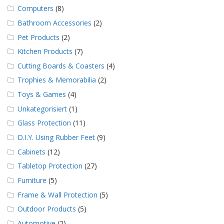
g
Computers
(8)
K
Bathroom Accessories
(2)
o
Pet Products
(2)
n
t
Kitchen Products
(7)
a
Cutting Boards & Coasters
(4)
k
t
Trophies & Memorabilia
(2)
Toys & Games
(4)
Unkategorisiert
(1)
Glass Protection
(11)
D.I.Y. Using Rubber Feet
(9)
Cabinets
(12)
Tabletop Protection
(27)
Furniture
(5)
Frame & Wall Protection
(5)
Outdoor Products
(5)
Automotive
(2)