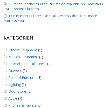
D
Bumper Specialties Product Catalog available on TraceParts
i
CAD Content Platform
e
Our Bumpers Protect Medical Devices While The Device
n
Protects You!
s
t
l
e
KATEGORIEN
i
s
t
Fitness Equipment
(1)
u
n
Medical Equipment
(1)
g
Artwork and Sculptures
(1)
e
n
Drawers
(2)
Point of Purchase
(3)
F
A
Lighting
(1)
Q
Door Stops
(6)
B
Apple
(7)
l
o
Phones & Tablets
(6)