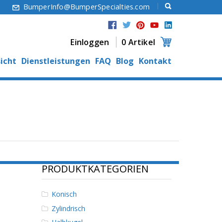
6
BumperInfo@BumperSpecialties.com
Einloggen
0 Artikel
icht
Dienstleistungen
FAQ
Blog
Kontakt
PRODUKTKATEGORIEN
Konisch
Zylindrisch