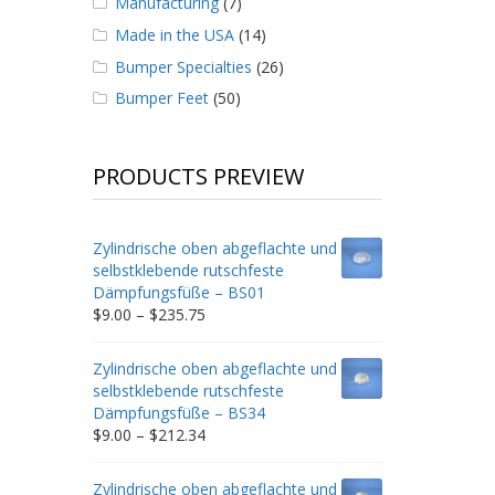
Manufacturing
(7)
Made in the USA
(14)
Bumper Specialties
(26)
Bumper Feet
(50)
PRODUCTS PREVIEW
Zylindrische oben abgeflachte und
selbstklebende rutschfeste
Dämpfungsfüße – BS01
Price
$
9.00
–
$
235.75
range:
$9.00
Zylindrische oben abgeflachte und
through
selbstklebende rutschfeste
$235.75
Dämpfungsfüße – BS34
Price
$
9.00
–
$
212.34
range:
$9.00
Zylindrische oben abgeflachte und