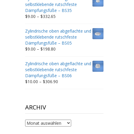
through
selbstklebende rutschfeste
$212.34
Dämpfungsfüße – BS35
Price
$
9.00
–
$
332.65
range:
$9.00
Zylindrische oben abgeflachte und
through
selbstklebende rutschfeste
$332.65
Dämpfungsfüße – BS05
Price
$
9.00
–
$
198.80
range:
$9.00
Zylindrische oben abgeflachte und
through
selbstklebende rutschfeste
$198.80
Dämpfungsfüße – BS06
Price
$
10.00
–
$
306.90
range:
$10.00
through
$306.90
ARCHIV
Archiv