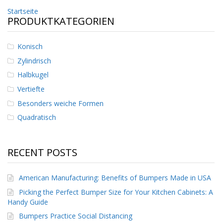
n
Beitrags-
Startseite
g
PRODUKTKATEGORIEN
e
Navigation
n
Konisch
V
e
Zylindrisch
r
Halbkugel
g
l
Vertiefte
e
Besonders weiche Formen
i
c
Quadratisch
h
s
ü
b
RECENT POSTS
e
r
s
American Manufacturing: Benefits of Bumpers Made in USA
i
Picking the Perfect Bumper Size for Your Kitchen Cabinets: A
c
h
Handy Guide
t
Bumpers Practice Social Distancing