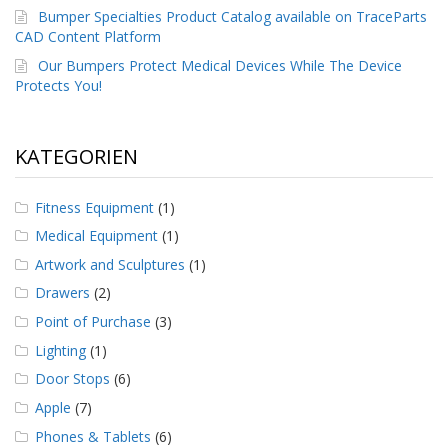
D
Bumper Specialties Product Catalog available on TraceParts
i
CAD Content Platform
e
Our Bumpers Protect Medical Devices While The Device
n
Protects You!
s
t
l
e
KATEGORIEN
i
s
t
Fitness Equipment
(1)
u
n
Medical Equipment
(1)
g
Artwork and Sculptures
(1)
e
n
Drawers
(2)
Point of Purchase
(3)
F
A
Lighting
(1)
Q
Door Stops
(6)
B
Apple
(7)
l
o
Phones & Tablets
(6)