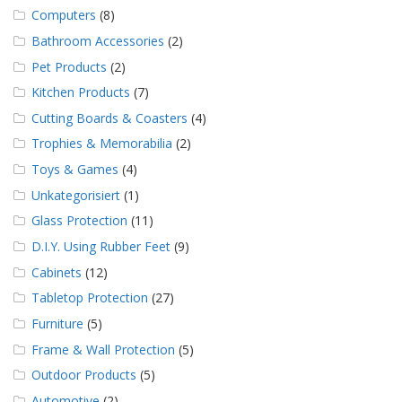
g
Computers
(8)
K
Bathroom Accessories
(2)
o
Pet Products
(2)
n
t
Kitchen Products
(7)
a
Cutting Boards & Coasters
(4)
k
t
Trophies & Memorabilia
(2)
Toys & Games
(4)
Unkategorisiert
(1)
Glass Protection
(11)
D.I.Y. Using Rubber Feet
(9)
Cabinets
(12)
Tabletop Protection
(27)
Furniture
(5)
Frame & Wall Protection
(5)
Outdoor Products
(5)
Automotive
(2)