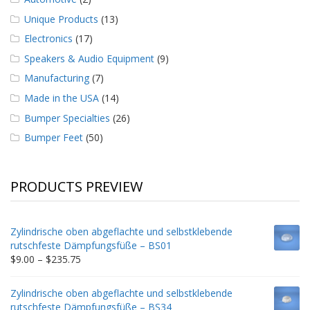
Unique Products
(13)
Electronics
(17)
Speakers & Audio Equipment
(9)
Manufacturing
(7)
Made in the USA
(14)
Bumper Specialties
(26)
Bumper Feet
(50)
PRODUCTS PREVIEW
Zylindrische oben abgeflachte und selbstklebende
rutschfeste Dämpfungsfüße – BS01
Price
$
9.00
–
$
235.75
range:
$9.00
Zylindrische oben abgeflachte und selbstklebende
through
rutschfeste Dämpfungsfüße – BS34