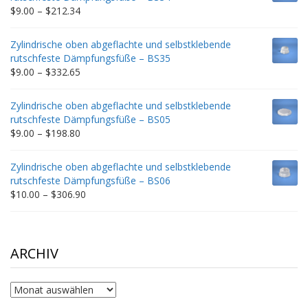
$235.75
Price
$
9.00
–
$
212.34
range:
$9.00
Zylindrische oben abgeflachte und selbstklebende
through
rutschfeste Dämpfungsfüße – BS35
$212.34
Price
$
9.00
–
$
332.65
range:
$9.00
Zylindrische oben abgeflachte und selbstklebende
through
rutschfeste Dämpfungsfüße – BS05
$332.65
Price
$
9.00
–
$
198.80
range:
$9.00
Zylindrische oben abgeflachte und selbstklebende
through
rutschfeste Dämpfungsfüße – BS06
$198.80
Price
$
10.00
–
$
306.90
range:
$10.00
through
$306.90
ARCHIV
Archiv