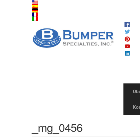
Übe
Kon
_mg_0456