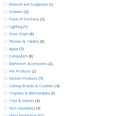
a
Artwork and Sculptures
(1)
v
e
Drawers
(2)
c
Point of Purchase
(3)
n
o
Lighting
(1)
u
Door Stops
(6)
s
Phones & Tablets
(6)
Apple
(7)
Computers
(8)
Bathroom Accessories
(2)
Pet Products
(2)
Kitchen Products
(7)
Cutting Boards & Coasters
(4)
Trophies & Memorabilia
(2)
Toys & Games
(4)
Non classifié(e)
(4)
Glass Protection
(11)