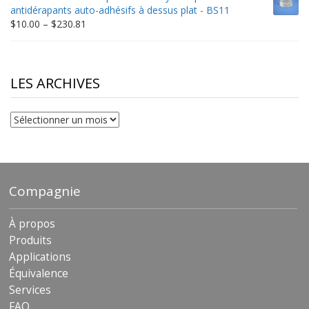
through
antidérapants auto-adhésifs à dessus plat - BS11
$306.90
Price
$
10.00
–
$
230.81
range:
$10.00
through
$230.81
LES ARCHIVES
Les
archives
Compagnie
À propos
Produits
Applications
Équivalence
Services
FAQ