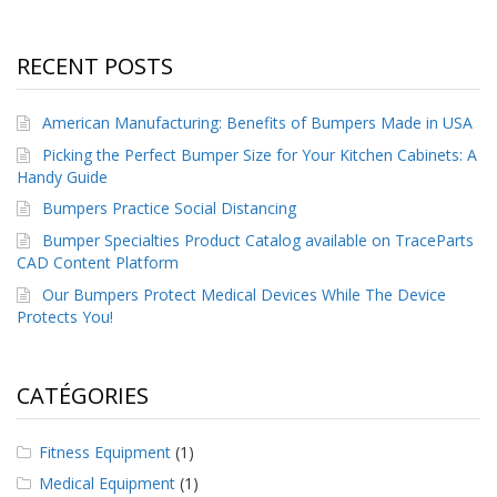
s
F
RECENT POSTS
A
Q
American Manufacturing: Benefits of Bumpers Made in USA
B
Picking the Perfect Bumper Size for Your Kitchen Cabinets: A
l
Handy Guide
o
g
Bumpers Practice Social Distancing
u
Bumper Specialties Product Catalog available on TraceParts
e
CAD Content Platform
C
Our Bumpers Protect Medical Devices While The Device
o
Protects You!
m
m
u
n
CATÉGORIES
i
q
u
Fitness Equipment
(1)
e
Medical Equipment
(1)
z