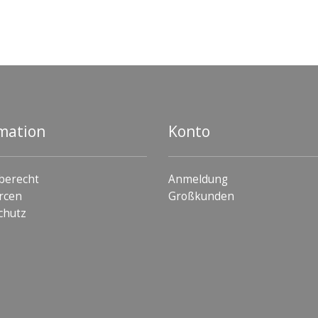
mation
Konto
berecht
Anmeldung
rcen
Großkunden
chutz