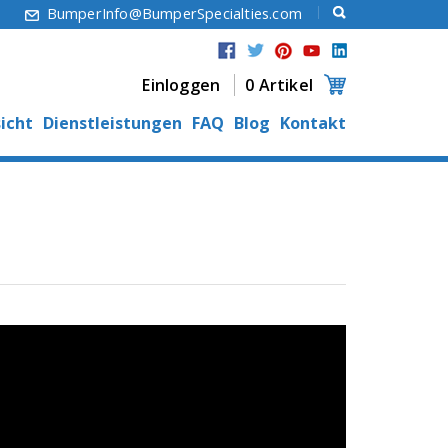
6
BumperInfo@BumperSpecialties.com
Einloggen
0 Artikel
icht
Dienstleistungen
FAQ
Blog
Kontakt