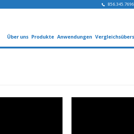
856.345.769
Über uns
Produkte
Anwendungen
Vergleichsübers