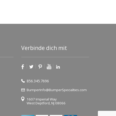
Verbinde dich mit
856.345.7696
BumperInfo@BumperSpecialties.com
1607 Imperial Way
West Deptford, NJ 08066