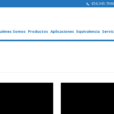
856.345.769
uiénes Somos
Productos
Aplicaciones
Equivalencia
Servic