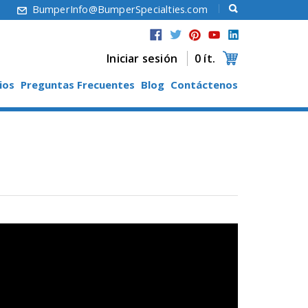
6
BumperInfo@BumperSpecialties.com
Iniciar sesión
0 ít.
ios
Preguntas Frecuentes
Blog
Contáctenos