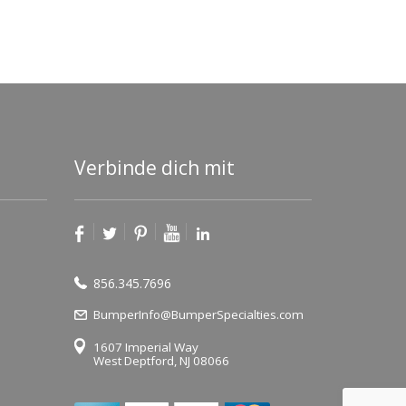
Verbinde dich mit
856.345.7696
BumperInfo@BumperSpecialties.com
1607 Imperial Way
West Deptford, NJ 08066