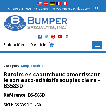
À
p
856.345.7696
BumperInfo@BumperSpecialties.com
r
o
p
o
s
P
r
S'identifier
0 Article
o
d
u
i
t
Category
:
Souple spécial
s
Butoirs en caoutchouc amortissant
A
le son auto-adhésifs souples clairs –
p
BS58SD
p
l
Référence:
BS-58SD
i
c
a
SKU:
SS58SDCL-50