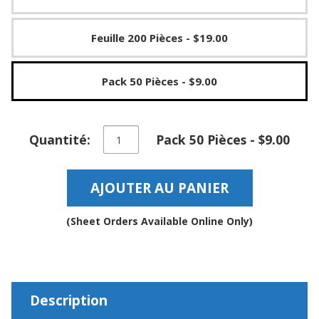
a
v
e
Feuille 200 Pièces
- $19.00
c
n
o
Pack 50 Pièces
- $9.00
u
s
quantité
Quantité:
Pack 50 Pièces - $9.00
de
Butoirs
en
AJOUTER AU PANIER
caoutchouc
amortissant
le
(Sheet Orders Available Online Only)
son
auto-
adhésifs
souples
clairs
Description
–
BS58SD