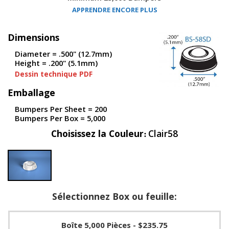
s
APPRENDRE ENCORE PLUS
F
Dimensions
A
Q
Diameter = .500" (12.7mm)
Height = .200" (5.1mm)
B
Dessin technique PDF
l
o
Emballage
g
u
Bumpers Per Sheet = 200
e
Bumpers Per Box = 5,000
C
Choisissez la Couleur
Clair58
o
m
m
u
n
i
Sélectionnez Box ou feuille:
q
u
e
z
Boîte 5,000 Pièces
- $235.75