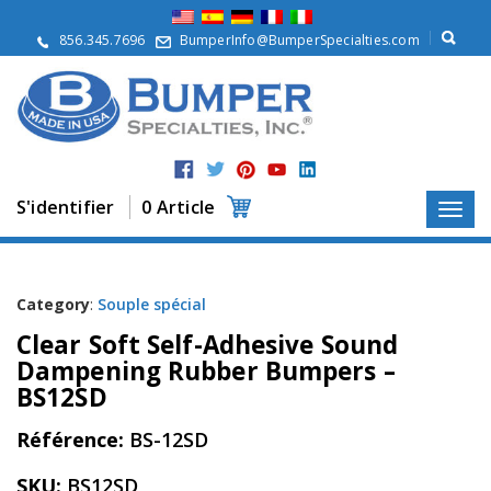
À
p
856.345.7696
BumperInfo@BumperSpecialties.com
r
o
p
o
s
P
r
S'identifier
0 Article
o
d
u
i
t
Category
:
Souple spécial
s
Clear Soft Self-Adhesive Sound
A
Dampening Rubber Bumpers –
p
BS12SD
p
l
Référence:
BS-12SD
i
c
a
SKU:
BS12SD