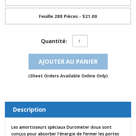
a
v
e
Feuille 288 Pièces
- $21.00
c
n
o
u
quantité
Quantité:
s
de
Clear
Soft
AJOUTER AU PANIER
Self-
Adhesive
Sound
(Sheet Orders Available Online Only)
Dampening
Rubber
Bumpers
–
BS12SD
Description
Les amortisseurs spéciaux Durometer doux sont
conçus pour absorber l’énergie de fermer les portes