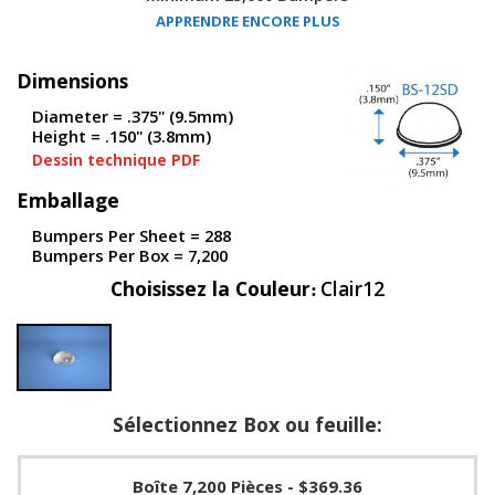
s
APPRENDRE ENCORE PLUS
F
Dimensions
A
Q
Diameter = .375" (9.5mm)
Height = .150" (3.8mm)
B
Dessin technique PDF
l
o
Emballage
g
u
Bumpers Per Sheet = 288
e
Bumpers Per Box = 7,200
C
Choisissez la Couleur
Clair12
o
m
m
u
n
i
Sélectionnez Box ou feuille:
q
u
e
z
Boîte 7,200 Pièces
- $369.36