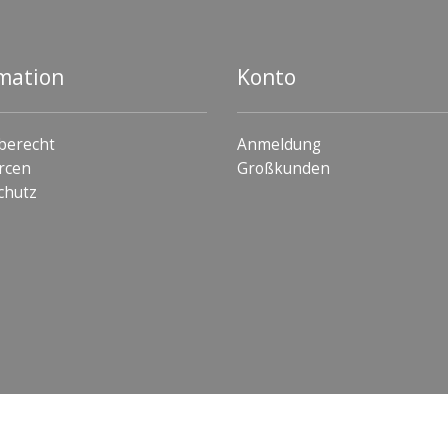
mation
Konto
berecht
Anmeldung
rcen
Großkunden
chutz