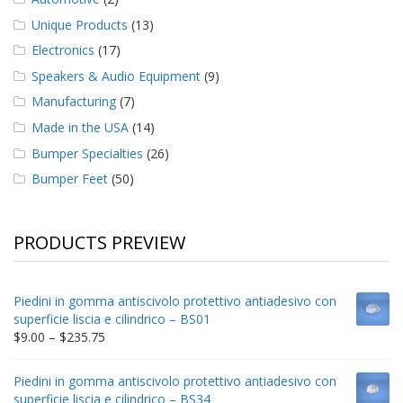
Unique Products
(13)
Electronics
(17)
Speakers & Audio Equipment
(9)
Manufacturing
(7)
Made in the USA
(14)
Bumper Specialties
(26)
Bumper Feet
(50)
PRODUCTS PREVIEW
Piedini in gomma antiscivolo protettivo antiadesivo con
superficie liscia e cilindrico – BS01
Price
$
9.00
–
$
235.75
range:
$9.00
Piedini in gomma antiscivolo protettivo antiadesivo con
through
superficie liscia e cilindrico – BS34