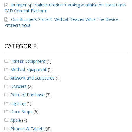
Bumper Specialties Product Catalog available on TraceParts
F
CAD Content Platform
A
Our Bumpers Protect Medical Devices While The Device
Q
Protects You!
B
l
o
CATEGORIE
g
C
Fitness Equipment
(1)
o
Medical Equipment
(1)
n
t
Artwork and Sculptures
(1)
a
Drawers
(2)
t
t
Point of Purchase
(3)
a
c
Lighting
(1)
i
Door Stops
(6)
Apple
(7)
Phones & Tablets
(6)