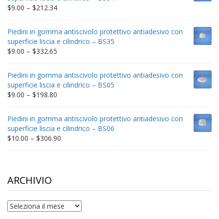
$235.75
Price
$
9.00
–
$
212.34
range:
$9.00
Piedini in gomma antiscivolo protettivo antiadesivo con
through
superficie liscia e cilindrico – BS35
$212.34
Price
$
9.00
–
$
332.65
range:
$9.00
Piedini in gomma antiscivolo protettivo antiadesivo con
through
superficie liscia e cilindrico – BS05
$332.65
Price
$
9.00
–
$
198.80
range:
$9.00
Piedini in gomma antiscivolo protettivo antiadesivo con
through
superficie liscia e cilindrico – BS06
$198.80
Price
$
10.00
–
$
306.90
range:
$10.00
through
$306.90
ARCHIVIO
archivio