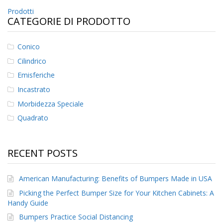
z
Navigazione
Prodotti
i
CATEGORIE DI PRODOTTO
o
articoli
n
i
Conico
E
Cilindrico
q
Emisferiche
u
i
Incastrato
v
Morbidezza Speciale
a
l
Quadrato
e
n
z
e
RECENT POSTS
S
e
American Manufacturing: Benefits of Bumpers Made in USA
r
Picking the Perfect Bumper Size for Your Kitchen Cabinets: A
v
Handy Guide
i
z
Bumpers Practice Social Distancing
i