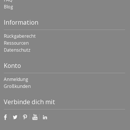
D
Blog
i
e
n
Information
s
t
l
Rückgaberecht
e
Ressourcen
i
Datenschutz
s
t
u
Konto
n
g
e
Anmeldung
n
Großkunden
F
A
Verbinde dich mit
Q
B
l
o