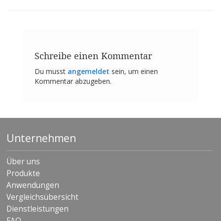
n
g
e
n
V
Schreibe einen Kommentar
e
r
Du musst
angemeldet
sein, um einen
g
Kommentar abzugeben.
l
e
i
c
h
s
Unternehmen
ü
b
e
Über uns
r
Produkte
s
i
Anwendungen
c
Vergleichsübersicht
h
Dienstleistungen
t
FAQ