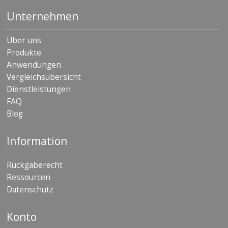
D
Unternehmen
i
e
n
Über uns
s
Produkte
t
l
Anwendungen
e
Vergleichsübersicht
i
Dienstleistungen
s
t
FAQ
u
Blog
n
g
e
Information
n
Rückgaberecht
F
A
Ressourcen
Q
Datenschutz
B
l
Konto
o