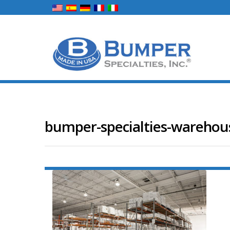
bumper-specialties-warehou