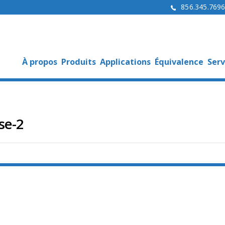
856.345.769
À propos
Produits
Applications
Équivalence
Serv
se-2