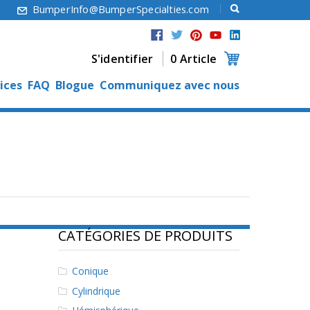
6
BumperInfo@BumperSpecialties.com
S'identifier
0 Article
ices
FAQ
Blogue
Communiquez avec nous
CATÉGORIES DE PRODUITS
Conique
Cylindrique