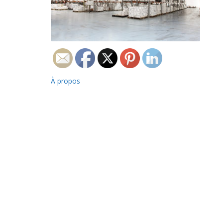
Navigation
À propos
de
l’article