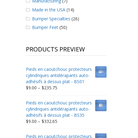
Manufacturing
(7)
Made in the USA
(14)
Bumper Specialties
(26)
Bumper Feet
(50)
PRODUCTS PREVIEW
Pieds en caoutchouc protecteurs
cylindriques antidérapants auto-
adhésifs à dessus plat - BS01
Price
$
9.00
–
$
235.75
range:
$9.00
Pieds en caoutchouc protecteurs
through
cylindriques antidérapants auto-
$235.75
adhésifs à dessus plat - BS35
Price
$
9.00
–
$
332.65
range:
$9.00
Pieds en caoutchouc protecteurs