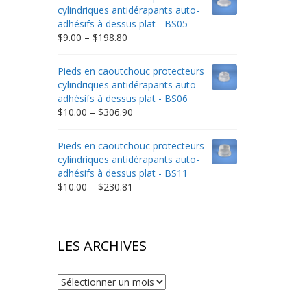
through
cylindriques antidérapants auto-
$332.65
adhésifs à dessus plat - BS05
Price
$
9.00
–
$
198.80
range:
$9.00
Pieds en caoutchouc protecteurs
through
cylindriques antidérapants auto-
$198.80
adhésifs à dessus plat - BS06
Price
$
10.00
–
$
306.90
range:
$10.00
Pieds en caoutchouc protecteurs
through
cylindriques antidérapants auto-
$306.90
adhésifs à dessus plat - BS11
Price
$
10.00
–
$
230.81
range:
$10.00
through
$230.81
LES ARCHIVES
Les
archives