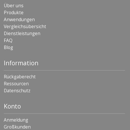
D
Über uns
i
Produkte
e
Anwendungen
n
s
Vergleichsübersicht
t
Dienstleistungen
l
FAQ
e
i
Blog
s
t
Information
u
n
g
Rückgaberecht
e
n
Ressourcen
Datenschutz
F
A
Q
Konto
B
Anmeldung
l
o
Großkunden