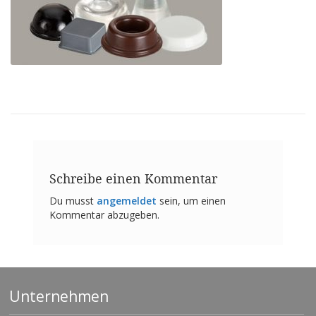
n
g
e
n
V
e
r
g
l
e
i
c
h
Schreibe einen Kommentar
s
ü
Du musst
angemeldet
sein, um einen
b
Kommentar abzugeben.
e
r
s
i
c
h
Unternehmen
t