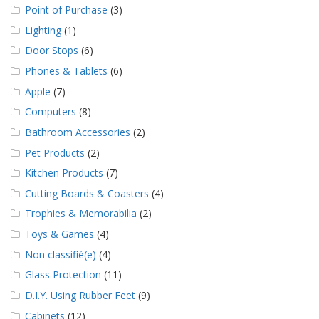
a
Point of Purchase
(3)
v
Lighting
(1)
e
c
Door Stops
(6)
n
o
Phones & Tablets
(6)
u
Apple
(7)
s
Computers
(8)
Bathroom Accessories
(2)
Pet Products
(2)
Kitchen Products
(7)
Cutting Boards & Coasters
(4)
Trophies & Memorabilia
(2)
Toys & Games
(4)
Non classifié(e)
(4)
Glass Protection
(11)
D.I.Y. Using Rubber Feet
(9)
Cabinets
(12)