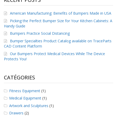
s
American Manufacturing: Benefits of Bumpers Made in USA
F
A
Picking the Perfect Bumper Size for Your Kitchen Cabinets: A
Q
Handy Guide
Bumpers Practice Social Distancing
B
l
Bumper Specialties Product Catalog available on TraceParts
o
CAD Content Platform
g
u
Our Bumpers Protect Medical Devices While The Device
e
Protects You!
C
o
CATÉGORIES
m
m
u
Fitness Equipment
(1)
n
i
Medical Equipment
(1)
q
u
Artwork and Sculptures
(1)
e
Drawers
(2)
z