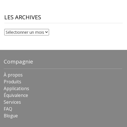
$10.00
through
$230.81
LES ARCHIVES
Les
archives
Compagnie
À propos
Produits
Applications
Équivalence
Services
FAQ
Blogue