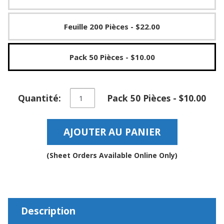
a
v
e
Feuille 200 Pièces
- $22.00
c
n
o
Pack 50 Pièces
- $10.00
u
s
quantité
Quantité:
Pack 50 Pièces - $10.00
de
Pieds
en
AJOUTER AU PANIER
caoutchouc
protecteurs
cylindriques
(Sheet Orders Available Online Only)
antidérapants
auto-
adhésifs
à
dessus
Description
plat
-