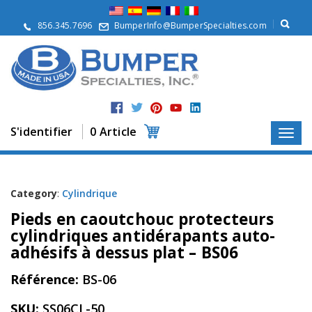
À
p
856.345.7696
BumperInfo@BumperSpecialties.com
r
o
p
o
s
P
r
S'identifier
0 Article
o
d
u
i
t
Category
:
Cylindrique
s
Pieds en caoutchouc protecteurs
A
cylindriques antidérapants auto-
p
adhésifs à dessus plat – BS06
p
l
Référence:
BS-06
i
c
a
SKU:
SS06CL-50