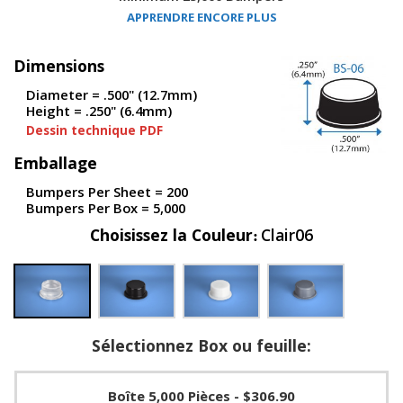
s
APPRENDRE ENCORE PLUS
F
Dimensions
A
Q
Diameter = .500" (12.7mm)
Height = .250" (6.4mm)
B
Dessin technique PDF
l
o
Emballage
g
u
Bumpers Per Sheet = 200
e
Bumpers Per Box = 5,000
C
Choisissez la Couleur
Clair06
o
m
m
u
n
i
Sélectionnez Box ou feuille:
q
u
e
z
Boîte 5,000 Pièces
- $306.90