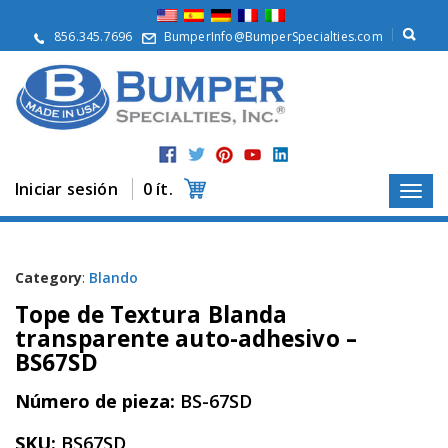
Q
u
856.345.7696
BumperInfo@BumperSpecialties.com
i
é
n
e
s
S
o
m
Iniciar sesión
0 ít.
o
s
P
r
Category
:
Blando
o
Tope de Textura Blanda
d
u
transparente auto-adhesivo –
c
BS67SD
t
o
Número de pieza:
BS-67SD
s
A
SKU:
BS67SD