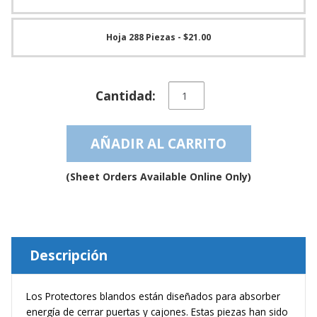
e
n
t
Hoja 288 Piezas
- $21.00
e
s
B
Tope
l
Cantidad:
de
o
Textura
g
Blanda
AÑADIR AL CARRITO
transparente
C
auto-
o
n
adhesivo
(Sheet Orders Available Online Only)
t
–
á
BS67SD
c
cantidad
t
e
n
Descripción
o
s
Los Protectores blandos están diseñados para absorber
energía de cerrar puertas y cajones. Estas piezas han sido