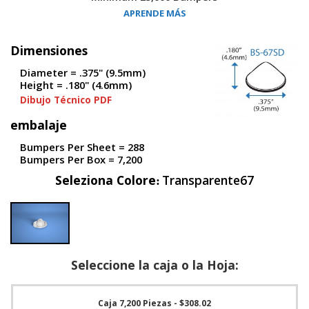
S
APRENDE MÁS
e
r
v
Dimensiones
i
Diameter = .375" (9.5mm)
c
Height = .180" (4.6mm)
i
o
Dibujo Técnico PDF
s
embalaje
P
Bumpers Per Sheet = 288
r
Bumpers Per Box = 7,200
e
g
Seleziona Colore
Transparente67
u
n
t
a
s
F
r
Seleccione la caja o la Hoja:
e
c
u
Caja 7,200 Piezas
- $308.02