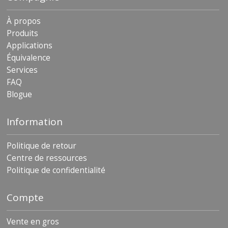
s
À propos
F
Produits
A
Applications
Q
Équivalence
B
Services
l
FAQ
o
g
Blogue
u
e
Information
C
o
Politique de retour
m
Centre de ressources
m
u
Politique de confidentialité
n
i
q
Compte
u
e
Vente en gros
z