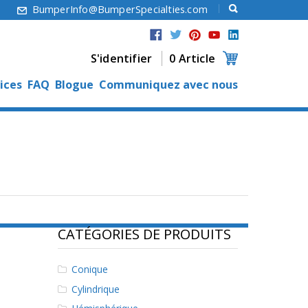
6
BumperInfo@BumperSpecialties.com
S'identifier
0 Article
ices
FAQ
Blogue
Communiquez avec nous
CATÉGORIES DE PRODUITS
Conique
Cylindrique