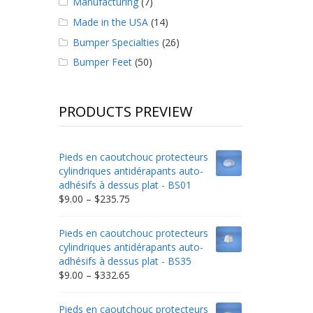
Manufacturing
(7)
Made in the USA
(14)
Bumper Specialties
(26)
Bumper Feet
(50)
PRODUCTS PREVIEW
Pieds en caoutchouc protecteurs
cylindriques antidérapants auto-
adhésifs à dessus plat - BS01
Price
$
9.00
–
$
235.75
range:
$9.00
Pieds en caoutchouc protecteurs
through
cylindriques antidérapants auto-
$235.75
adhésifs à dessus plat - BS35
Price
$
9.00
–
$
332.65
range:
$9.00
Pieds en caoutchouc protecteurs