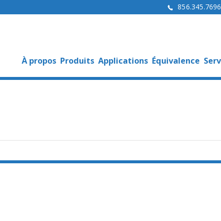
856.345.769
À propos
Produits
Applications
Équivalence
Serv