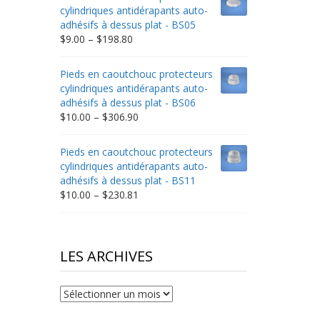
through
cylindriques antidérapants auto-
$332.65
adhésifs à dessus plat - BS05
Price
$
9.00
–
$
198.80
range:
$9.00
Pieds en caoutchouc protecteurs
through
cylindriques antidérapants auto-
$198.80
adhésifs à dessus plat - BS06
Price
$
10.00
–
$
306.90
range:
$10.00
Pieds en caoutchouc protecteurs
through
cylindriques antidérapants auto-
$306.90
adhésifs à dessus plat - BS11
Price
$
10.00
–
$
230.81
range:
$10.00
through
$230.81
LES ARCHIVES
Les
archives