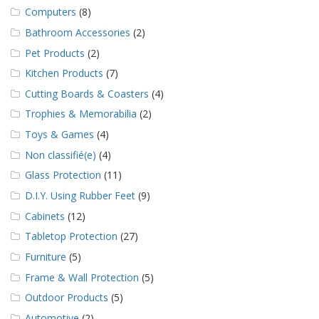
a
Computers
(8)
v
e
Bathroom Accessories
(2)
c
Pet Products
(2)
n
o
Kitchen Products
(7)
u
Cutting Boards & Coasters
(4)
s
Trophies & Memorabilia
(2)
Toys & Games
(4)
Non classifié(e)
(4)
Glass Protection
(11)
D.I.Y. Using Rubber Feet
(9)
Cabinets
(12)
Tabletop Protection
(27)
Furniture
(5)
Frame & Wall Protection
(5)
Outdoor Products
(5)
Automotive
(2)