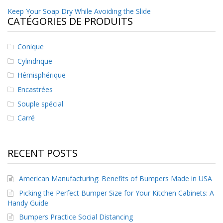
t
Navigation
Keep Your Soap Dry While Avoiding the Slide
i
CATÉGORIES DE PRODUITS
o
de
n
s
l’article
Conique
É
Cylindrique
q
Hémisphérique
u
i
Encastrées
v
Souple spécial
a
l
Carré
e
n
c
e
RECENT POSTS
S
e
American Manufacturing: Benefits of Bumpers Made in USA
r
Picking the Perfect Bumper Size for Your Kitchen Cabinets: A
v
Handy Guide
i
c
Bumpers Practice Social Distancing
e