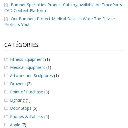
s
Bumper Specialties Product Catalog available on TraceParts
CAD Content Platform
F
Our Bumpers Protect Medical Devices While The Device
A
Protects You!
Q
B
l
CATÉGORIES
o
g
u
Fitness Equipment
(1)
e
Medical Equipment
(1)
C
Artwork and Sculptures
(1)
o
Drawers
(2)
m
m
Point of Purchase
(3)
u
n
Lighting
(1)
i
Door Stops
(6)
q
u
Phones & Tablets
(6)
e
Apple
(7)
z