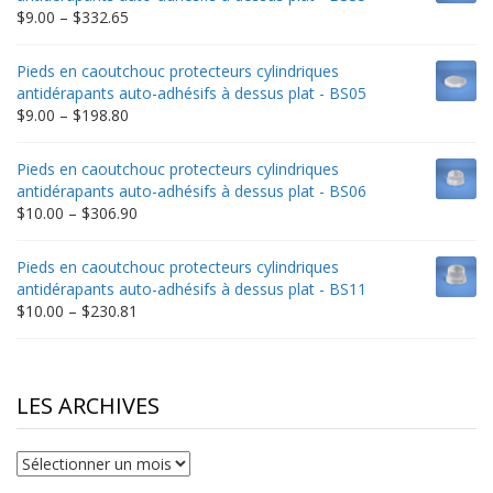
$235.75
Price
$
9.00
–
$
332.65
range:
$9.00
Pieds en caoutchouc protecteurs cylindriques
through
antidérapants auto-adhésifs à dessus plat - BS05
$332.65
Price
$
9.00
–
$
198.80
range:
$9.00
Pieds en caoutchouc protecteurs cylindriques
through
antidérapants auto-adhésifs à dessus plat - BS06
$198.80
Price
$
10.00
–
$
306.90
range:
$10.00
Pieds en caoutchouc protecteurs cylindriques
through
antidérapants auto-adhésifs à dessus plat - BS11
$306.90
Price
$
10.00
–
$
230.81
range:
$10.00
through
$230.81
LES ARCHIVES
Les
archives