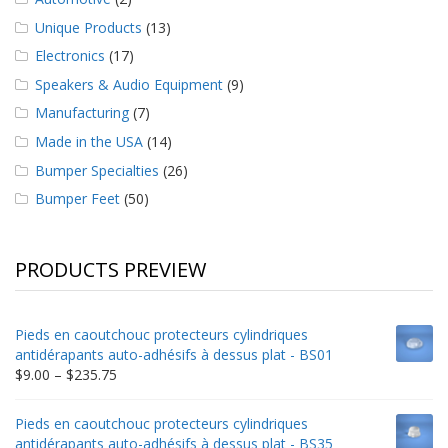
Unique Products
(13)
Electronics
(17)
Speakers & Audio Equipment
(9)
Manufacturing
(7)
Made in the USA
(14)
Bumper Specialties
(26)
Bumper Feet
(50)
PRODUCTS PREVIEW
Pieds en caoutchouc protecteurs cylindriques
antidérapants auto-adhésifs à dessus plat - BS01
Price
$
9.00
–
$
235.75
range:
$9.00
Pieds en caoutchouc protecteurs cylindriques
through
antidérapants auto-adhésifs à dessus plat - BS35