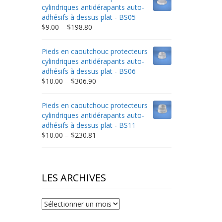
through
cylindriques antidérapants auto-
$332.65
adhésifs à dessus plat - BS05
Price
$
9.00
–
$
198.80
range:
$9.00
Pieds en caoutchouc protecteurs
through
cylindriques antidérapants auto-
$198.80
adhésifs à dessus plat - BS06
Price
$
10.00
–
$
306.90
range:
$10.00
Pieds en caoutchouc protecteurs
through
cylindriques antidérapants auto-
$306.90
adhésifs à dessus plat - BS11
Price
$
10.00
–
$
230.81
range:
$10.00
through
$230.81
LES ARCHIVES
Les
archives