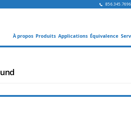
856.345.769
À propos
Produits
Applications
Équivalence
Serv
ound