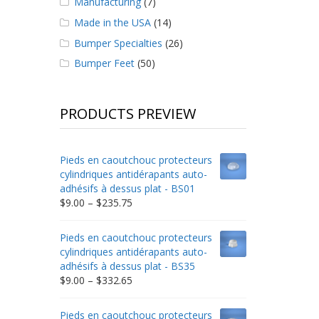
Manufacturing
(7)
Made in the USA
(14)
Bumper Specialties
(26)
Bumper Feet
(50)
PRODUCTS PREVIEW
Pieds en caoutchouc protecteurs
cylindriques antidérapants auto-
adhésifs à dessus plat - BS01
Price
$
9.00
–
$
235.75
range:
$9.00
Pieds en caoutchouc protecteurs
through
cylindriques antidérapants auto-
$235.75
adhésifs à dessus plat - BS35
Price
$
9.00
–
$
332.65
range:
$9.00
Pieds en caoutchouc protecteurs