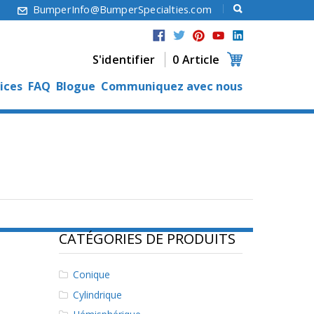
6
BumperInfo@BumperSpecialties.com
S'identifier
0 Article
ices
FAQ
Blogue
Communiquez avec nous
CATÉGORIES DE PRODUITS
Conique
Cylindrique