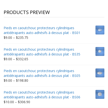
PRODUCTS PREVIEW
Pieds en caoutchouc protecteurs cylindriques
antidérapants auto-adhésifs à dessus plat - BS01
Price
$
9.00
–
$
235.75
range:
$9.00
Pieds en caoutchouc protecteurs cylindriques
through
antidérapants auto-adhésifs à dessus plat - BS35
$235.75
Price
$
9.00
–
$
332.65
range:
$9.00
Pieds en caoutchouc protecteurs cylindriques
through
antidérapants auto-adhésifs à dessus plat - BS05
$332.65
Price
$
9.00
–
$
198.80
range:
$9.00
Pieds en caoutchouc protecteurs cylindriques
through
antidérapants auto-adhésifs à dessus plat - BS06
$198.80
Price
$
10.00
–
$
306.90
range: