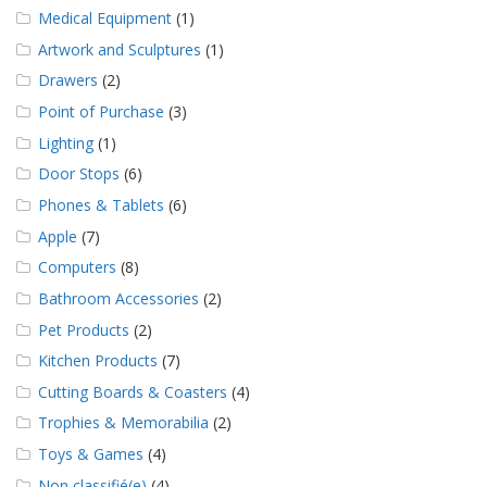
a
Medical Equipment
(1)
v
e
Artwork and Sculptures
(1)
c
Drawers
(2)
n
o
Point of Purchase
(3)
u
Lighting
(1)
s
Door Stops
(6)
Phones & Tablets
(6)
Apple
(7)
Computers
(8)
Bathroom Accessories
(2)
Pet Products
(2)
Kitchen Products
(7)
Cutting Boards & Coasters
(4)
Trophies & Memorabilia
(2)
Toys & Games
(4)
Non classifié(e)
(4)