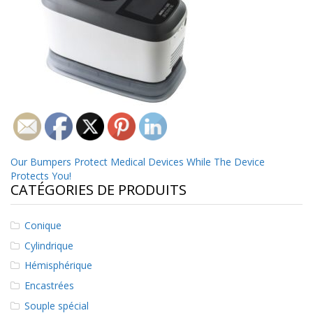
t
i
o
n
s
É
q
u
i
v
a
l
Navigation
Our Bumpers Protect Medical Devices While The Device
e
Protects You!
de
n
CATÉGORIES DE PRODUITS
c
l’article
e
Conique
S
Cylindrique
e
r
Hémisphérique
v
Encastrées
i
c
Souple spécial
e