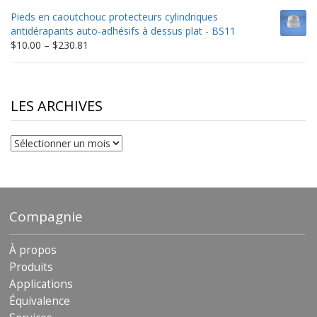
$10.00
Pieds en caoutchouc protecteurs cylindriques
through
antidérapants auto-adhésifs à dessus plat - BS11
$306.90
Price
$
10.00
–
$
230.81
range:
$10.00
through
$230.81
LES ARCHIVES
Les
archives
Compagnie
À propos
Produits
Applications
Équivalence