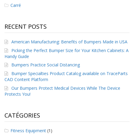
s
Carré
F
A
RECENT POSTS
Q
B
American Manufacturing: Benefits of Bumpers Made in USA
l
o
Picking the Perfect Bumper Size for Your Kitchen Cabinets: A
g
Handy Guide
u
Bumpers Practice Social Distancing
e
Bumper Specialties Product Catalog available on TraceParts
C
CAD Content Platform
o
Our Bumpers Protect Medical Devices While The Device
m
m
Protects You!
u
n
i
CATÉGORIES
q
u
e
Fitness Equipment
(1)
z