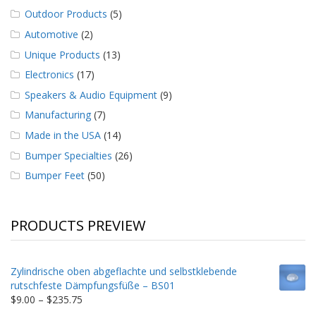
Outdoor Products
(5)
Automotive
(2)
Unique Products
(13)
Electronics
(17)
Speakers & Audio Equipment
(9)
Manufacturing
(7)
Made in the USA
(14)
Bumper Specialties
(26)
Bumper Feet
(50)
PRODUCTS PREVIEW
Zylindrische oben abgeflachte und selbstklebende
rutschfeste Dämpfungsfüße – BS01
Price
$
9.00
–
$
235.75
range: