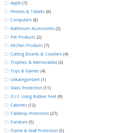
g
Apple
(7)
Phones & Tablets
(6)
K
o
Computers
(8)
n
Bathroom Accessories
(2)
t
a
Pet Products
(2)
k
t
Kitchen Products
(7)
Cutting Boards & Coasters
(4)
Trophies & Memorabilia
(2)
Toys & Games
(4)
Unkategorisiert
(1)
Glass Protection
(11)
D.I.Y. Using Rubber Feet
(9)
Cabinets
(12)
Tabletop Protection
(27)
Furniture
(5)
Frame & Wall Protection
(5)