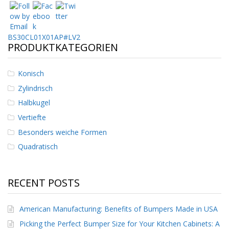
n
g
e
n
Beitrags-
BS30CL01X01AP#LV2
PRODUKTKATEGORIEN
V
Navigation
e
r
Konisch
g
Zylindrisch
l
e
Halbkugel
i
c
Vertiefte
h
Besonders weiche Formen
s
ü
Quadratisch
b
e
r
s
RECENT POSTS
i
c
h
American Manufacturing: Benefits of Bumpers Made in USA
t
Picking the Perfect Bumper Size for Your Kitchen Cabinets: A