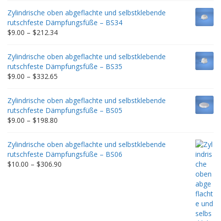
$9.00
Zylindrische oben abgeflachte und selbstklebende
through
rutschfeste Dämpfungsfüße – BS34
$235.75
Price
$
9.00
–
$
212.34
range:
$9.00
Zylindrische oben abgeflachte und selbstklebende
through
rutschfeste Dämpfungsfüße – BS35
$212.34
Price
$
9.00
–
$
332.65
range:
$9.00
Zylindrische oben abgeflachte und selbstklebende
through
rutschfeste Dämpfungsfüße – BS05
$332.65
Price
$
9.00
–
$
198.80
range:
$9.00
Zylindrische oben abgeflachte und selbstklebende
through
rutschfeste Dämpfungsfüße – BS06
$198.80
Price
$
10.00
–
$
306.90
range:
$10.00
through
$306.90