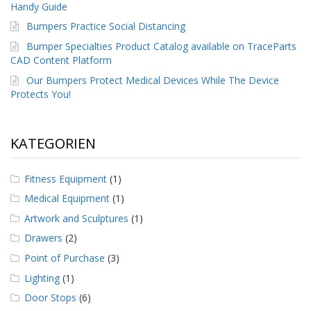
Handy Guide
D
i
Bumpers Practice Social Distancing
e
Bumper Specialties Product Catalog available on TraceParts
n
CAD Content Platform
s
t
Our Bumpers Protect Medical Devices While The Device
l
Protects You!
e
i
s
t
KATEGORIEN
u
n
g
Fitness Equipment
(1)
e
n
Medical Equipment
(1)
Artwork and Sculptures
(1)
F
A
Drawers
(2)
Q
Point of Purchase
(3)
B
Lighting
(1)
l
Door Stops
(6)
o