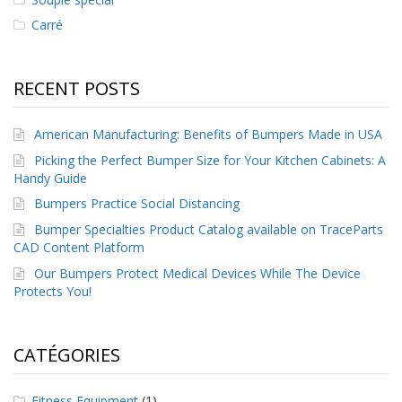
s
Carré
F
A
Q
RECENT POSTS
B
l
American Manufacturing: Benefits of Bumpers Made in USA
o
Picking the Perfect Bumper Size for Your Kitchen Cabinets: A
g
Handy Guide
u
e
Bumpers Practice Social Distancing
Bumper Specialties Product Catalog available on TraceParts
C
CAD Content Platform
o
m
Our Bumpers Protect Medical Devices While The Device
m
Protects You!
u
n
i
q
CATÉGORIES
u
e
z
Fitness Equipment
(1)