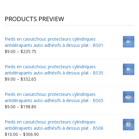
PRODUCTS PREVIEW
Pieds en caoutchouc protecteurs cylindriques
antidérapants auto-adhésifs à dessus plat - BS01
Price
$
9.00
–
$
235.75
range:
$9.00
Pieds en caoutchouc protecteurs cylindriques
through
antidérapants auto-adhésifs à dessus plat - BS35
$235.75
Price
$
9.00
–
$
332.65
range:
$9.00
Pieds en caoutchouc protecteurs cylindriques
through
antidérapants auto-adhésifs à dessus plat - BS05
$332.65
Price
$
9.00
–
$
198.80
range:
$9.00
Pieds en caoutchouc protecteurs cylindriques
through
antidérapants auto-adhésifs à dessus plat - BS06
$198.80
Price
$
10.00
–
$
306.90