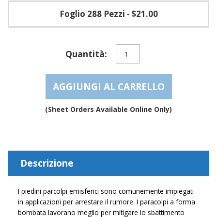
Foglio 288 Pezzi
- $21.00
Paracolpi
Quantità:
d'arresto
arrotondati
in
AGGIUNGI AL CARRELLO
gomma
autoadesivi
–
(Sheet Orders Available Online Only)
BS10
quantità
Descrizione
I piedini parcolpi emisferici sono comunemente impiegati
in applicazioni per arrestare il rumore. I paracolpi a forma
bombata lavorano meglio per mitigare lo sbattimento