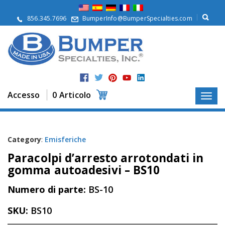
S
u
856.345.7696
BumperInfo@BumperSpecialties.com
d
i
n
o
i
P
r
Accesso
0 Articolo
o
d
o
t
t
Category
:
Emisferiche
i
Paracolpi d’arresto arrotondati in
A
gomma autoadesivi – BS10
p
p
Numero di parte:
BS-10
l
i
SKU:
BS10
c
a