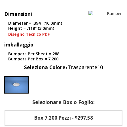
F
Dimensioni
A
Q
Diameter = .394" (10.0mm)
Height = .118" (3.0mm)
B
Disegno Tecnico PDF
l
o
imballaggio
g
Bumpers Per Sheet = 288
C
Bumpers Per Box = 7,200
o
Seleziona Colore
Trasparente10
n
t
a
t
t
a
c
Selezionare Box o Foglio:
i
Box 7,200 Pezzi
- $297.58