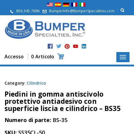
S
u
856.345.7696
BumperInfo@BumperSpecialties.com
d
i
n
o
i
P
r
Accesso
0 Articolo
o
d
o
t
t
Category
:
Cilindrico
i
Piedini in gomma antiscivolo
A
protettivo antiadesivo con
p
superficie liscia e cilindrico – BS35
p
l
Numero di parte:
BS-35
i
c
a
SKU:
SS35CL-50