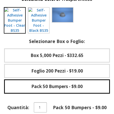
F
A
Q
B
l
o
Selezionare Box o Foglio:
g
C
Box 5,000 Pezzi
- $332.65
o
n
t
Foglio 200 Pezzi
- $19.00
a
t
t
a
Pack 50 Bumpers
- $9.00
c
i
Piedini
Quantità:
Pack 50 Bumpers - $9.00
in