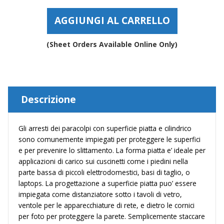
gomma
antiscivolo
AGGIUNGI AL CARRELLO
protettivo
antiadesivo
con
(Sheet Orders Available Online Only)
superficie
liscia
e
cilindrico
–
Descrizione
BS35
quantità
Gli arresti dei paracolpi con superficie piatta e cilindrico
sono comunemente impiegati per proteggere le superfici
e per prevenire lo slittamento. La forma piatta e’ ideale per
applicazioni di carico sui cuscinetti come i piedini nella
parte bassa di piccoli elettrodomestici, basi di taglio, o
laptops. La progettazione a superficie piatta puo’ essere
impiegata come distanziatore sotto i tavoli di vetro,
ventole per le apparecchiature di rete, e dietro le cornici
per foto per proteggere la parete. Semplicemente staccare