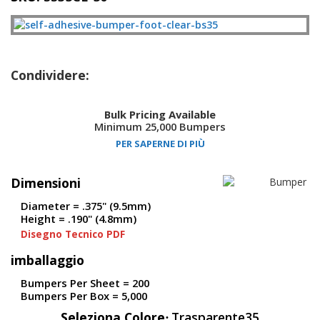
z
i
o
n
i
Condividere:
E
q
u
Bulk Pricing Available
i
Minimum 25,000 Bumpers
v
PER SAPERNE DI PIÙ
a
l
e
Dimensioni
n
z
Diameter = .375" (9.5mm)
e
Height = .190" (4.8mm)
Disegno Tecnico PDF
S
e
imballaggio
r
v
Bumpers Per Sheet = 200
i
Bumpers Per Box = 5,000
z
Seleziona Colore
Trasparente35
i