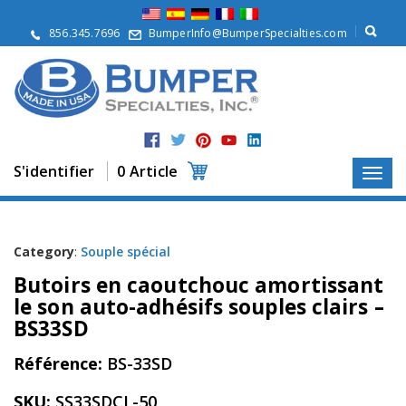
À
p
856.345.7696
BumperInfo@BumperSpecialties.com
r
o
p
o
s
P
r
S'identifier
0 Article
o
d
u
i
t
Category
:
Souple spécial
s
Butoirs en caoutchouc amortissant
A
le son auto-adhésifs souples clairs –
p
BS33SD
p
l
Référence:
BS-33SD
i
c
a
SKU:
SS33SDCL-50