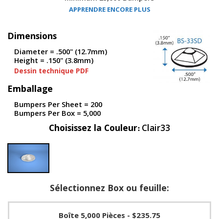
s
APPRENDRE ENCORE PLUS
F
Dimensions
A
Q
Diameter = .500" (12.7mm)
Height = .150" (3.8mm)
B
Dessin technique PDF
l
o
Emballage
g
u
Bumpers Per Sheet = 200
e
Bumpers Per Box = 5,000
C
Choisissez la Couleur
Clair33
o
m
m
u
n
i
Sélectionnez Box ou feuille:
q
u
e
z
Boîte 5,000 Pièces
- $235.75