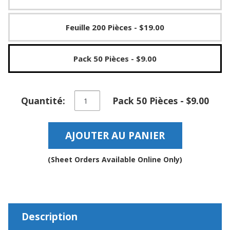
a
v
e
Feuille 200 Pièces
- $19.00
c
n
o
Pack 50 Pièces
- $9.00
u
s
quantité
Quantité:
Pack 50 Pièces - $9.00
de
Butoirs
en
AJOUTER AU PANIER
caoutchouc
amortissant
le
(Sheet Orders Available Online Only)
son
auto-
adhésifs
souples
clairs
Description
–
BS33SD