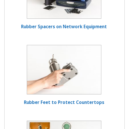
Rubber Spacers on Network Equipment
Rubber Feet to Protect Countertops