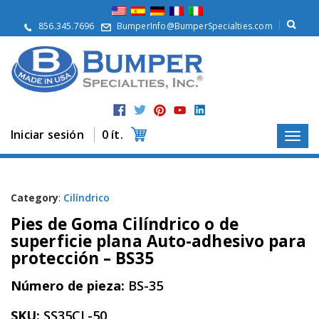
Q
u
856.345.7696
BumperInfo@BumperSpecialties.com
i
é
n
e
s
S
o
m
Iniciar sesión
0 ít.
o
s
P
r
Category
:
Cilíndrico
o
Pies de Goma Cilíndrico o de
d
u
superficie plana Auto-adhesivo para
c
protección – BS35
t
o
Número de pieza:
BS-35
s
A
SKU:
SS35CL-50