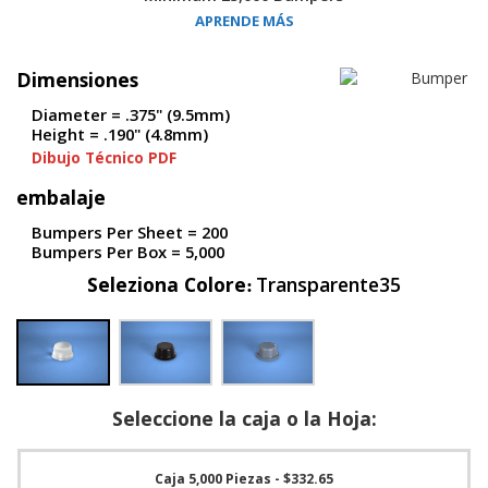
S
APRENDE MÁS
e
r
v
Dimensiones
i
Diameter = .375" (9.5mm)
c
Height = .190" (4.8mm)
i
o
Dibujo Técnico PDF
s
embalaje
P
Bumpers Per Sheet = 200
r
Bumpers Per Box = 5,000
e
g
Seleziona Colore
Transparente35
u
n
t
a
s
F
r
Seleccione la caja o la Hoja:
e
c
u
Caja 5,000 Piezas
- $332.65