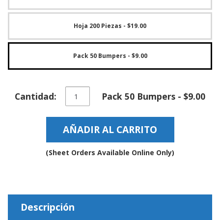
e
n
t
Hoja 200 Piezas
- $19.00
e
s
B
Pack 50 Bumpers
- $9.00
l
o
g
Pies
Cantidad:
Pack 50 Bumpers - $9.00
de
C
Goma
o
n
Cilíndrico
AÑADIR AL CARRITO
t
o
á
de
c
superficie
(Sheet Orders Available Online Only)
t
plana
e
Auto-
n
adhesivo
o
para
s
protección
Descripción
-
BS35