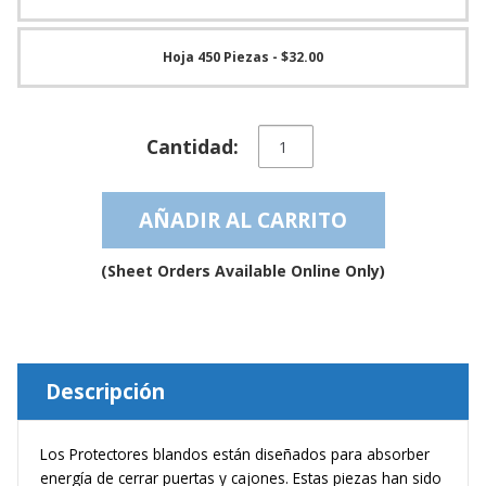
e
n
t
Hoja 450 Piezas
- $32.00
e
s
B
Tope
l
Cantidad:
de
o
Textura
g
Blanda
AÑADIR AL CARRITO
transparente
C
auto-
o
n
adhesivo
(Sheet Orders Available Online Only)
t
–
á
BS07SD
c
cantidad
t
e
n
Descripción
o
s
Los Protectores blandos están diseñados para absorber
energía de cerrar puertas y cajones. Estas piezas han sido