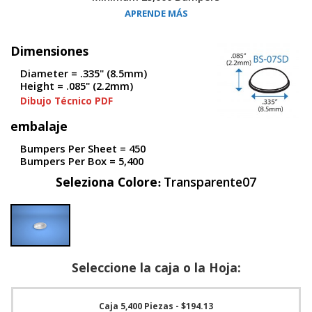
S
APRENDE MÁS
e
r
v
Dimensiones
i
Diameter = .335" (8.5mm)
c
Height = .085" (2.2mm)
i
o
Dibujo Técnico PDF
s
embalaje
P
Bumpers Per Sheet = 450
r
Bumpers Per Box = 5,400
e
g
Seleziona Colore
Transparente07
u
n
t
a
s
F
r
Seleccione la caja o la Hoja:
e
c
u
Caja 5,400 Piezas
- $194.13