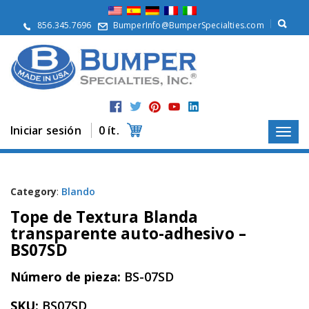
Q
u
856.345.7696
BumperInfo@BumperSpecialties.com
i
é
n
e
s
S
o
m
Iniciar sesión
0 ít.
o
s
P
r
Category
:
Blando
o
Tope de Textura Blanda
d
u
transparente auto-adhesivo –
c
BS07SD
t
o
Número de pieza:
BS-07SD
s
A
SKU:
BS07SD