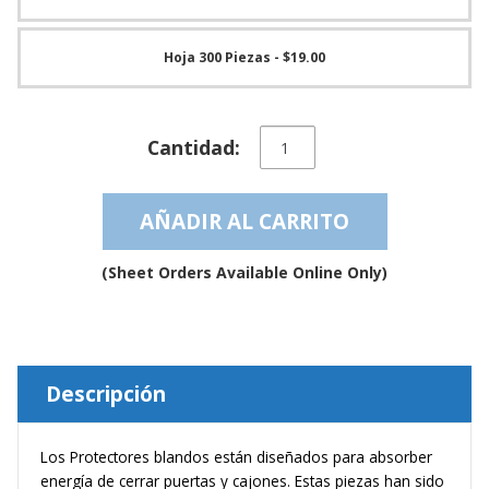
e
n
t
Hoja 300 Piezas
- $19.00
e
s
B
Tope
l
Cantidad:
de
o
Textura
g
Blanda
AÑADIR AL CARRITO
transparente
C
auto-
o
n
adhesivo
(Sheet Orders Available Online Only)
t
–
á
BS22SD
c
cantidad
t
e
n
Descripción
o
s
Los Protectores blandos están diseñados para absorber
energía de cerrar puertas y cajones. Estas piezas han sido