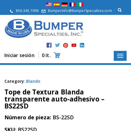
Q
u
856.345.7696
BumperInfo@BumperSpecialties.com
i
é
n
e
s
S
o
m
Iniciar sesión
0 ít.
o
s
P
r
Category
:
Blando
o
Tope de Textura Blanda
d
u
transparente auto-adhesivo –
c
BS22SD
t
o
Número de pieza:
BS-22SD
s
A
SKU:
BS22SD