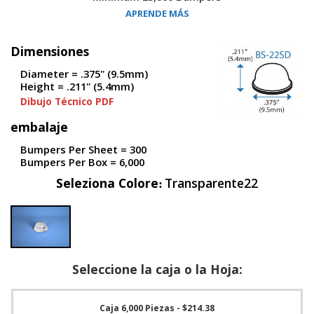
S
APRENDE MÁS
e
r
v
Dimensiones
i
Diameter = .375" (9.5mm)
c
Height = .211" (5.4mm)
i
o
Dibujo Técnico PDF
s
embalaje
P
Bumpers Per Sheet = 300
r
Bumpers Per Box = 6,000
e
g
Seleziona Colore
Transparente22
u
n
t
a
s
F
r
Seleccione la caja o la Hoja:
e
c
u
Caja 6,000 Piezas
- $214.38