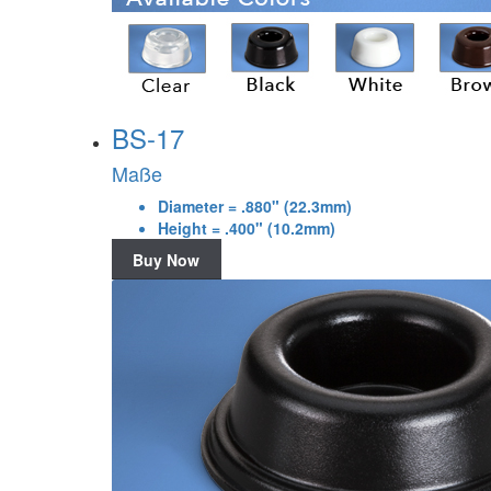
BS-17
Maße
Diameter = .880" (22.3mm)
Height = .400" (10.2mm)
Buy Now