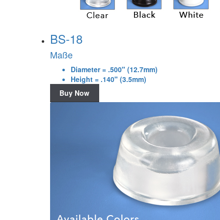
BS-18
Maße
Diameter = .500" (12.7mm)
Height = .140" (3.5mm)
Buy Now