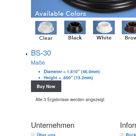
BS-30
Maße
Diameter = 1.810" (46.0mm)
Height = .600" (15.2mm)
Buy Now
Alle 3 Ergebnisse werden angezeigt
Unternehmen
Info
Über uns
Rück