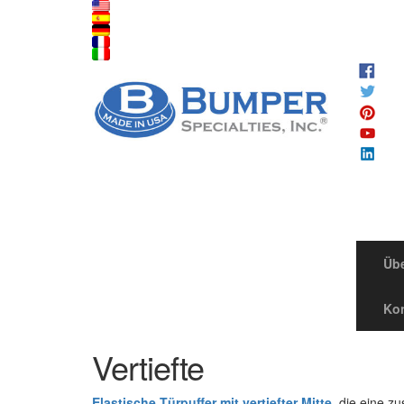
Übe
Kon
Vertiefte
Elastische Türpuffer mit vertiefter Mitte
, die eine z