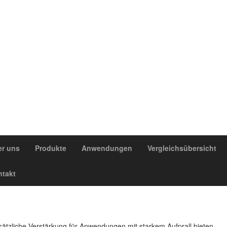
r uns
Produkte
Anwendungen
Vergleichsübersicht
takt
usätzliche Verstärkung für Anwendungen mit starkem Aufprall bieten.