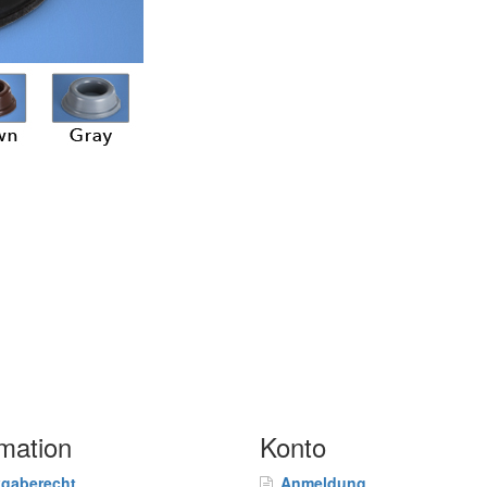
rmation
Konto
gaberecht
Anmeldung