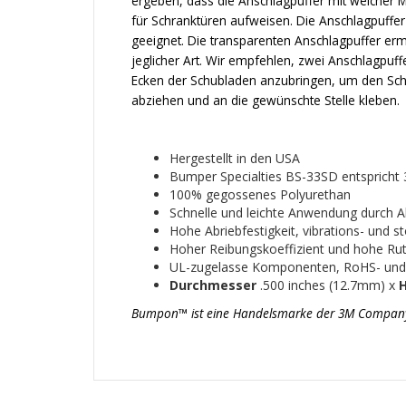
ergeben, dass die Anschlagpuffer mit weicher M
für Schranktüren aufweisen. Die Anschlagpuffer
geeignet. Die transparenten Anschlagpuffer er
jeglicher Art. Wir empfehlen, zwei Anschlagpuf
Ecken der Schubladen anzubringen, um den Sch
abziehen und an die gewünschte Stelle kleben.
Hergestellt in den USA
Bumper Specialties BS-33SD entsprich
100% gegossenes Polyurethan
Schnelle und leichte Anwendung durch Abz
Hohe Abriebfestigkeit, vibrations- und 
Hoher Reibungskoeffizient und hohe Ruts
UL-zugelasse Komponenten, RoHS- un
Durchmesser
.500 inches (12.7mm) x
Bumpon™ ist eine Handelsmarke der 3M Company un