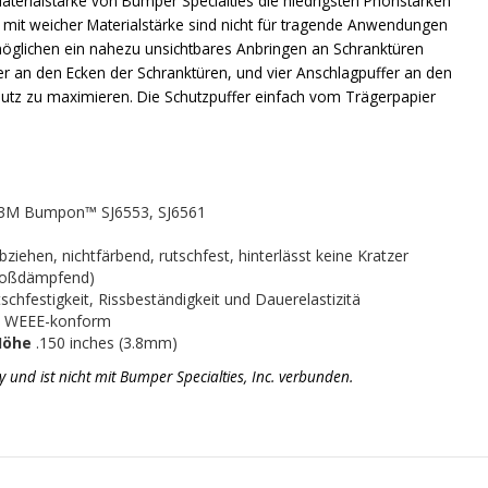
aterialstärke von Bumper Specialties die niedrigsten Phonstärken
 mit weicher Materialstärke sind nicht für tragende Anwendungen
möglichen ein nahezu unsichtbares Anbringen an Schranktüren
fer an den Ecken der Schranktüren, und vier Anschlagpuffer an den
utz zu maximieren. Die Schutzpuffer einfach vom Trägerpapier
t 3M Bumpon™ SJ6553, SJ6561
iehen, nichtfärbend, rutschfest, hinterlässt keine Kratzer
stoßdämpfend)
chfestigkeit, Rissbeständigkeit und Dauerelastizitä
d WEEE-konform
Höhe
.150 inches (3.8mm)
d ist nicht mit Bumper Specialties, Inc. verbunden.