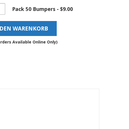
sparente
Pack 50 Bumpers - $9.00
che
stklebende
 DEN WARENKORB
äuschdämpfende
tische
hlagpuffer
rders Available Online Only)
3SD
ge