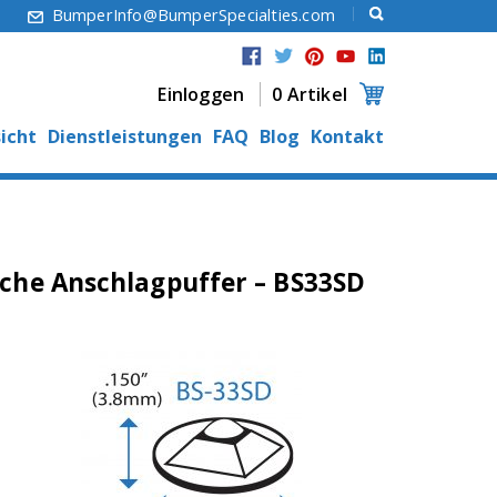
6
BumperInfo@BumperSpecialties.com
Einloggen
0 Artikel
icht
Dienstleistungen
FAQ
Blog
Kontakt
che Anschlagpuffer – BS33SD