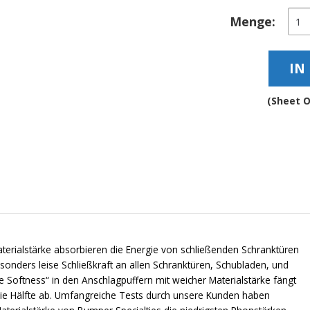
Tran
Menge:
wei
selb
und
IN
ger
elas
Ansc
(Sheet O
–
BS3
Men
terialstärke absorbieren die Energie von schließenden Schranktüren
sonders leise Schließkraft an allen Schranktüren, Schubladen, und
le Softness“ in den Anschlagpuffern mit weicher Materialstärke fängt
 die Hälfte ab. Umfangreiche Tests durch unsere Kunden haben