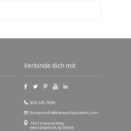
Verbinde dich mit
856.345.7696
BumperInfo@BumperSpecialties.com
1607 Imperial Way
West Deptford, NJ 08066