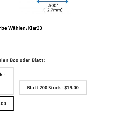
rbe Wählen
Klar33
len Box oder Blatt:
ck
-
Blatt 200 Stück
- $19.00
.00