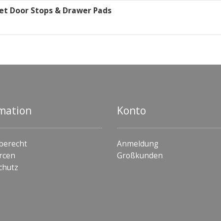
et Door Stops & Drawer Pads
mation
Konto
berecht
Anmeldung
rcen
Großkunden
chutz