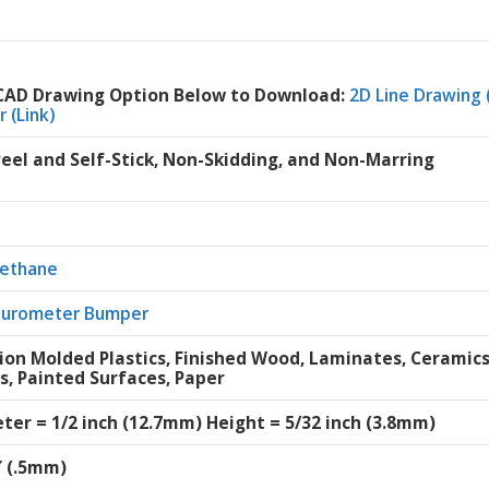
 CAD Drawing Option Below to Download:
2D Line Drawing 
 (Link)
Peel and Self-Stick, Non-Skidding, and Non-Marring
rethane
Durometer Bumper
tion Molded Plastics, Finished Wood, Laminates, Ceramic
s, Painted Surfaces, Paper
ter = 1/2 inch (12.7mm) Height = 5/32 inch (3.8mm)
″ (.5mm)