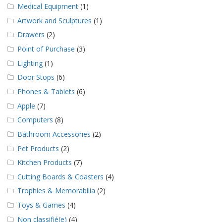
a
Medical Equipment
(1)
v
Artwork and Sculptures
(1)
e
c
Drawers
(2)
n
o
Point of Purchase
(3)
u
Lighting
(1)
s
Door Stops
(6)
Phones & Tablets
(6)
Apple
(7)
Computers
(8)
Bathroom Accessories
(2)
Pet Products
(2)
Kitchen Products
(7)
Cutting Boards & Coasters
(4)
Trophies & Memorabilia
(2)
Toys & Games
(4)
Non classifié(e)
(4)