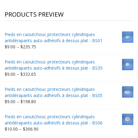
PRODUCTS PREVIEW
Pieds en caoutchouc protecteurs cylindriques
antidérapants auto-adhésifs à dessus plat - BS01
Price
$
9.00
–
$
235.75
range:
$9.00
Pieds en caoutchouc protecteurs cylindriques
through
antidérapants auto-adhésifs à dessus plat - BS35
$235.75
Price
$
9.00
–
$
332.65
range:
$9.00
Pieds en caoutchouc protecteurs cylindriques
through
antidérapants auto-adhésifs à dessus plat - BS05
$332.65
Price
$
9.00
–
$
198.80
range:
$9.00
Pieds en caoutchouc protecteurs cylindriques
through
antidérapants auto-adhésifs à dessus plat - BS06
$198.80
Price
$
10.00
–
$
306.90
range: