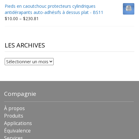
$10.00
Pieds en caoutchouc protecteurs cylindriques
through
antidérapants auto-adhésifs à dessus plat - BS11
$306.90
Price
$
10.00
–
$
230.81
range:
$10.00
through
$230.81
LES ARCHIVES
Les
archives
Compagnie
À propos
Produits
Applications
Équivalence
Services