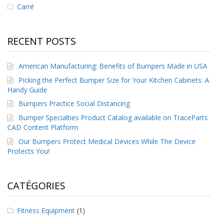
Carré
s
F
A
RECENT POSTS
Q
B
American Manufacturing: Benefits of Bumpers Made in USA
l
Picking the Perfect Bumper Size for Your Kitchen Cabinets: A
o
g
Handy Guide
u
Bumpers Practice Social Distancing
e
Bumper Specialties Product Catalog available on TraceParts
C
CAD Content Platform
o
Our Bumpers Protect Medical Devices While The Device
m
Protects You!
m
u
n
i
CATÉGORIES
q
u
e
Fitness Equipment
(1)
z