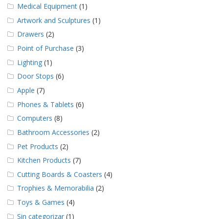
e
Medical Equipment
(1)
n
t
Artwork and Sculptures
(1)
e
Drawers
(2)
s
Point of Purchase
(3)
B
Lighting
(1)
l
o
Door Stops
(6)
g
Apple
(7)
C
Phones & Tablets
(6)
o
Computers
(8)
n
t
Bathroom Accessories
(2)
á
c
Pet Products
(2)
t
Kitchen Products
(7)
e
n
Cutting Boards & Coasters
(4)
o
Trophies & Memorabilia
(2)
s
Toys & Games
(4)
Sin categorizar
(1)