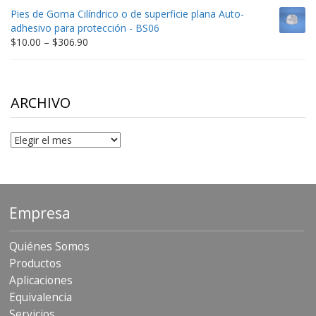
$9.00
Pies de Goma Cilíndrico o de superficie plana Auto-
through
adhesivo para protección - BS06
$198.80
Price
$
10.00
–
$
306.90
range:
$10.00
through
$306.90
ARCHIVO
Archivo
Empresa
Quiénes Somos
Productos
Aplicaciones
Equivalencia
Servicios