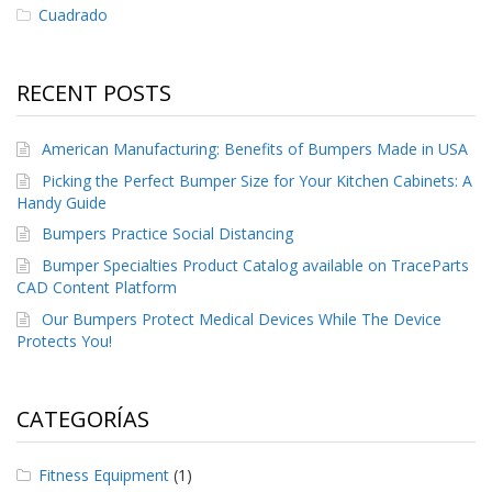
Cuadrado
S
e
r
v
RECENT POSTS
i
c
i
American Manufacturing: Benefits of Bumpers Made in USA
o
s
Picking the Perfect Bumper Size for Your Kitchen Cabinets: A
Handy Guide
P
Bumpers Practice Social Distancing
r
e
Bumper Specialties Product Catalog available on TraceParts
g
CAD Content Platform
u
n
Our Bumpers Protect Medical Devices While The Device
t
Protects You!
a
s
F
CATEGORÍAS
r
e
c
Fitness Equipment
(1)
u